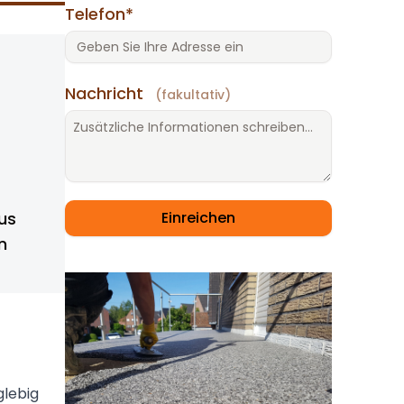
Telefon*
Nachricht
(fakultativ)
Einreichen
us
n
glebig