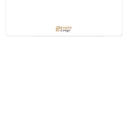
Finden Sie Ihre perfekte
Bodenlösung – ganz einfach
im Chat
Bei Renovlange bringen wir jahrelange Erfahrung
mit, um sicherzustellen, dass Ihr Steinbodenprojekt
von Anfang bis Ende einwandfrei verläuft. Unser
professionelles Team kümmert sich um jedes