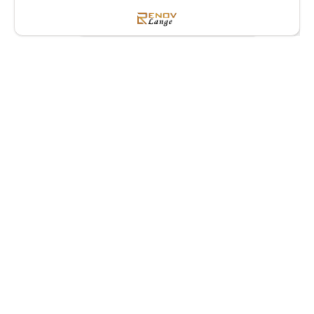
Bodenlösung – ganz einfach
im Chat
Bei Renovlange bringen wir jahrelange Erfahrung
mit, um sicherzustellen, dass Ihr Steinbodenprojekt
von Anfang bis Ende einwandfrei verläuft. Unser
professionelles Team kümmert sich um jedes
Detail, einschließlich Abdichtung, Blecharbeiten und
Untergrundvorbereitung. Vertrauen Sie uns für eine
umfassende Planung, präzise Ausführung und