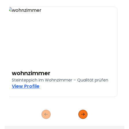
wohnzimmer
Steinteppich im Wohnzimmer – Qualität prüfen
S
View Profile
Previous slide
Next slide