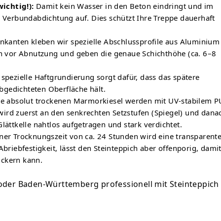
ichtig!):
Damit kein Wasser in den Beton eindringt und im
e Verbundabdichtung auf. Dies schützt Ihre Treppe dauerhaft
nkanten kleben wir spezielle Abschlussprofile aus Aluminium
ken vor Abnutzung und geben die genaue Schichthöhe (ca. 6–8
spezielle Haftgrundierung sorgt dafür, dass das spätere
bgedichteten Oberfläche hält.
e absolut trockenen Marmorkiesel werden mit UV-stabilem P
ird zuerst an den senkrechten Setzstufen (Spiegel) und dana
lättkelle nahtlos aufgetragen und stark verdichtet.
ner Trocknungszeit von ca. 24 Stunden wird eine transparent
Abriebfestigkeit, lässt den Steinteppich aber offenporig, dami
ickern kann.
oder Baden-Württemberg professionell mit Steinteppich