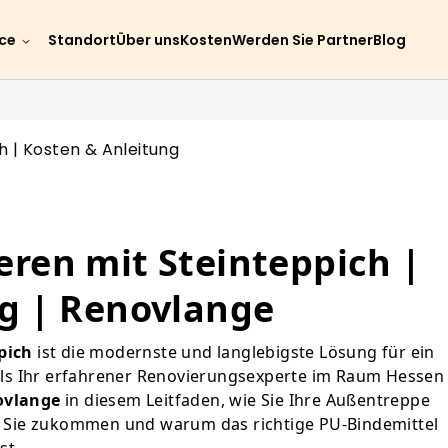
ice
Standort
Über uns
Kosten
Werden Sie Partner
Blog
ren mit Steinteppich |
g | Renovlange
pich
ist die modernste und langlebigste Lösung für ein
Als Ihr erfahrener Renovierungsexperte im Raum Hessen
ovlange
in diesem Leitfaden, wie Sie Ihre Außentreppe
f Sie zukommen und warum das richtige PU-Bindemittel