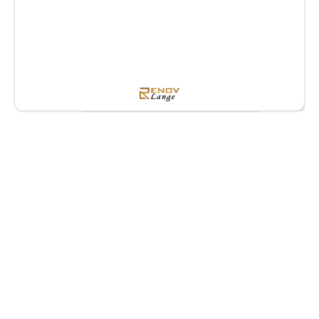
Finden Sie Ihre perfekte
Bodenlösung – ganz einfach
im Chat
Bei Renovlange bringen wir jahrelange Erfahrung
mit, um sicherzustellen, dass Ihr Steinbodenprojekt
von Anfang bis Ende einwandfrei verläuft. Unser